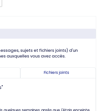
ssages, sujets et fichiers joints) d'un
zones auxquelles vous avez accès.
Fichiers joints
s"
appris quelques semaines après que j'étais enceinte