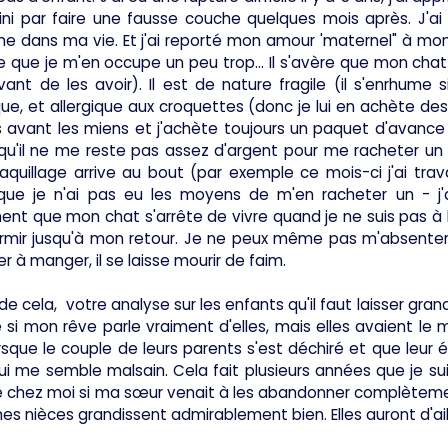
 fini par faire une fausse couche quelques mois après. J'ai
 dans ma vie. Et j'ai reporté mon amour 'maternel" à mon ch
e que je m'en occupe un peu trop... Il s'avère que mon cha
ant de les avoir). Il est de nature fragile (il s'enrhume 
ue, et allergique aux croquettes (donc je lui en achète des
 avant les miens et j'achète toujours un paquet d'avance 
 qu'il ne me reste pas assez d'argent pour me racheter un
uillage arrive au bout (par exemple ce mois-ci j'ai trav
que je n'ai pas eu les moyens de m'en racheter un - j'
nt que mon chat s'arrête de vivre quand je ne suis pas à la
rmir jusqu'à mon retour. Je ne peux même pas m'absente
r à manger, il se laisse mourir de faim.
de cela, votre analyse sur les enfants qu'il faut laisser gran
e si mon rêve parle vraiment d'elles, mais elles avaient 
rsque le couple de leurs parents s'est déchiré et que leur éq
ui me semble malsain. Cela fait plusieurs années que je sui
 chez moi si ma sœur venait à les abandonner complètemen
es nièces grandissent admirablement bien. Elles auront d'aill