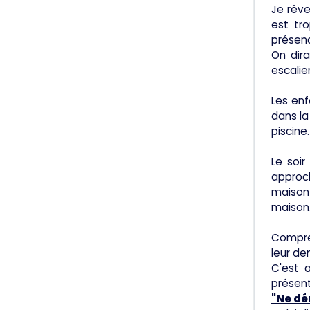
Je rêve
est tr
présenc
On dira
escalier
Les enf
dans la
piscine.
Le soir
approch
maison 
maison
Compren
leur de
C'est a
présent
"Ne dé