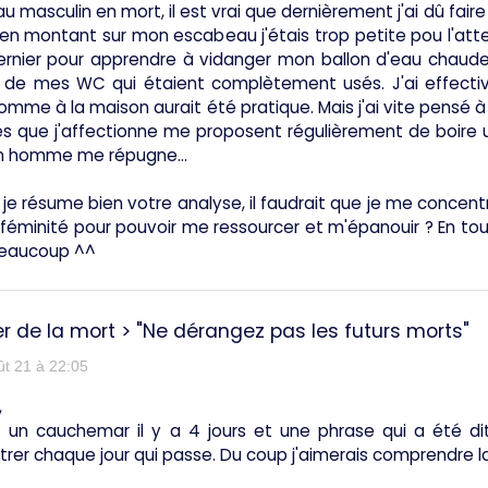
u masculin en mort, il est vrai que dernièrement j'ai dû fa
 montant sur mon escabeau j'étais trop petite pou l'atteind
rnier pour apprendre à vidanger mon ballon d'eau chaude qu
 de mes WC qui étaient complètement usés. J'ai effecti
omme à la maison aurait été pratique. Mais j'ai vite pensé 
que j'affectionne me proposent régulièrement de boire un ve
n homme me répugne...
 je résume bien votre analyse, il faudrait que je me concen
féminité pour pouvoir me ressourcer et m'épanouir ? En tou
beaucoup ^^
r de la mort
>
"Ne dérangez pas les futurs morts"
ût 21 à 22:05
,
ait un cauchemar il y a 4 jours et une phrase qui a ét
rer chaque jour qui passe. Du coup j'aimerais comprendre la s