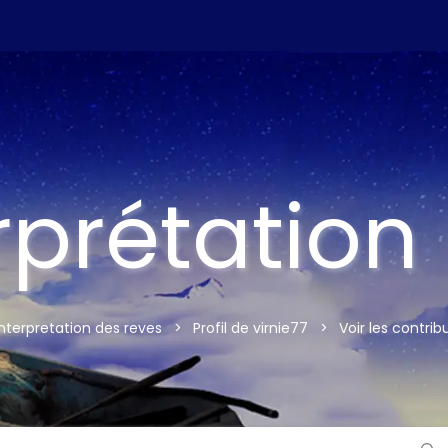
rprétation
interpretation des reves
>
Profil de virnie77
>
Voir les contrib