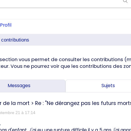
Profil
s contributions
section vous permet de consulter les contributions (me
ateur. Vous ne pourrez voir que les contributions des 
Messages
Sujets
r de la mort
>
Re : "Ne dérangez pas les futurs mort
ptembre 21 à 17:14
,
 pas d'enfant. J'ai eu une rupture difficile il y a 5 ans, j'ai 