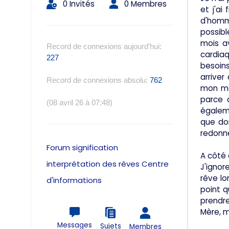
0 Invités
0 Membres
et j'ai
d'homme
possibl
mois av
Record de connexions aujourd'hui:
cardiaq
227
besoins
arriver
Record de connexions absolu:
762
mon maq
parce 
(08 avril 26 à 07:48)
égaleme
que do
redonne
Forum signification
A côté 
interprétation des rêves Centre
J'ignor
rêve lo
d'informations
point q
prendre
Mère, m
Messages
Sujets
Membres