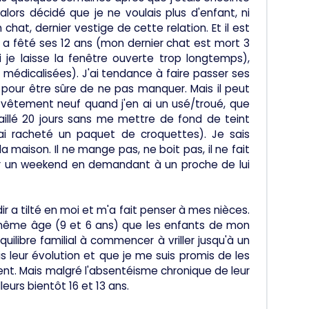
 alors décidé que je ne voulais plus d'enfant, ni
at, dernier vestige de cette relation. Et il est
t a fêté ses 12 ans (mon dernier chat est mort 3
si je laisse la fenêtre ouverte trop longtemps),
 médicalisées). J'ai tendance à faire passer ses
pour être sûre de ne pas manquer. Mais il peut
 vêtement neuf quand j'en ai un usé/troué, que
aillé 20 jours sans me mettre de fond de teint
ai racheté un paquet de croquettes). Je sais
 maison. Il ne mange pas, ne boit pas, il ne fait
r un weekend en demandant à un proche de lui
dir a tilté en moi et m'a fait penser à mes nièces.
le même âge (9 et 6 ans) que les enfants de mon
uilibre familial à commencer à vriller jusqu'à un
s leur évolution et que je me suis promis de les
t. Mais malgré l'absentéisme chronique de leur
eurs bientôt 16 et 13 ans.