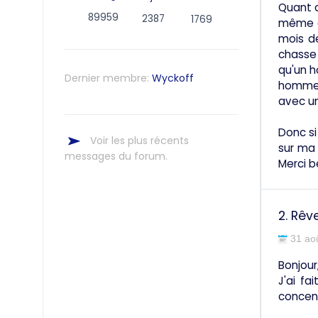
Quant a
89959
2387
1769
même en
mois de
chasse
qu'un h
Dernier membre:
Wyckoff
hommes 
avec u
Donc si
Voir les plus récents
sur ma 
messages du forum.
Merci 
2.
Rêve
31 ao
Bonjour
J'ai f
concent