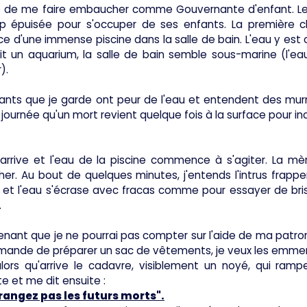
 de me faire embaucher comme Gouvernante d'enfant. Le Pè
op épuisée pour s'occuper de ses enfants. La première c
e d'une immense piscine dans la salle de bain. L'eau y est cou
it un aquarium, la salle de bain semble sous-marine (l'ea
).
ants que je garde ont peur de l'eau et entendent des murm
 journée qu'un mort revient quelque fois à la surface pour inc
 arrive et l'eau de la piscine commence à s'agiter. La mè
er. Au bout de quelques minutes, j'entends l'intrus frapper
et l'eau s'écrase avec fracas comme pour essayer de briser 
.
ant que je ne pourrai pas compter sur l'aide de ma patro
mande de préparer un sac de vêtements, je veux les emmener
lors qu'arrive le cadavre, visiblement un noyé, qui ramp
e et me dit ensuite :
rangez pas les futurs morts".