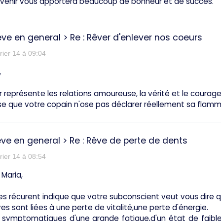
avenir vous apportera beaucoup de bonheur et de succès.
êve en general
>
Re : Rêver d'enlever nos coeurs
rier 14 à 09:04
,
 représente les relations amoureuse, la vérité et le courage
e que votre copain n'ose pas déclarer réellement sa flamme.
êve en general
>
Re : Rêve de perte de dents
rier 14 à 08:54
 Maria,
es récurent indique que votre subconscient veut vous dire 
es sont liées à une perte de vitalité,une perte d'énergie.
t symptomatiques d'une grande fatigue,d'un état de faibles