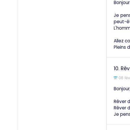
Bonjour
Je pens
peut-êt
L'homme
Allez c
Pleins 
10.
Rêv
08 fév
Bonjour
Rêver d
Rêver d
Je pens