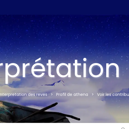
rprétation
interpretation des reves
>
Profil de athena
>
Voir les contrib