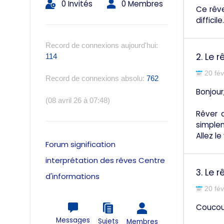
0 Invités
0 Membres
Ce rêve
difficile.
Record de connexions aujourd'hui:
2.
Le r
114
20 fév
Record de connexions absolu:
762
Bonjour
(08 avril 26 à 07:48)
Rêver 
simplem
Allez le
Forum signification
interprétation des rêves Centre
3.
Le r
d'informations
20 fév
Couco
Messages
Sujets
Membres