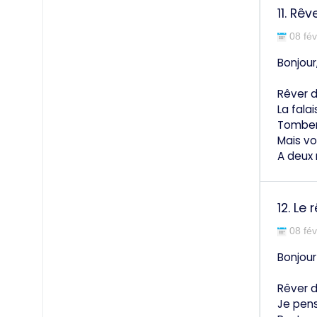
11.
Rêve
08 fév
Bonjour
Rêver d
La fala
Tomber 
Mais vo
A deux 
12.
Le 
08 fév
Bonjour
Rêver d
Je pens