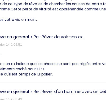
te de ce type de rêve et de chercher les causes de cette
hisme.Cette perte de vitalité est appréhendée comme une 
z votre vie en main..
êve en general
>
Re : Rêver de voir son ex...
rier 14 à 08:51
,
e son ex indique que les choses ne sont pas réglés entre v
timents caché pour lui? !
 qu'il est temps de lui parler..
êve en general
>
Re : Rêver d'un homme avec un bébé
rier 14 à 08:49