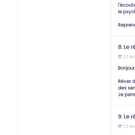
l'écou
le psyc
Reprene
8.
Le r
12 fév
Bonjour
Rêver d
des sen
Je pense
9.
Le r
12 fév