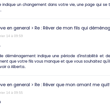
 indique un changement dans votre vie, une page qui se to
..
êve en general
>
Re : Rêver de mon fils qui déménage
rier 14 à 09:59
,
de déménagement indique une période d'instabilité et de
ent que votre fils vous manque et que vous souhaitez qu'il 
 voir a Alberta..
êve en general
>
Re : Rêver que mon amant me quitte
rier 14 à 09:55
u