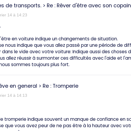
s de transports.
>
Re : Rêver d'être avec son copain
rier 14 à 14:23
,
'être en voiture indique un changements de situation.
ise nous indique que vous allez passé par une période de diff
dans le vide avec votre voiture: Indique aussi des choses d
us allez réussir à surmonter ces difficultés avec l'aide et l'
nous sommes toujours plus fort.
rêve en general
>
Re : Tromperie
rier 14 à 14:13
e tromperie indique souvent un manque de confiance en soi, d
e que vous avez peur de ne pas être à la hauteur avec vo