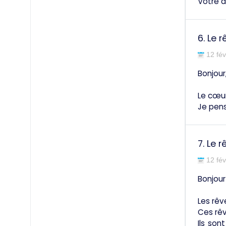
Votre 
6.
Le r
12 fév
Bonjour
Le cœur
Je pens
7.
Le r
12 fév
Bonjour
Les rêv
Ces rêv
Ils son