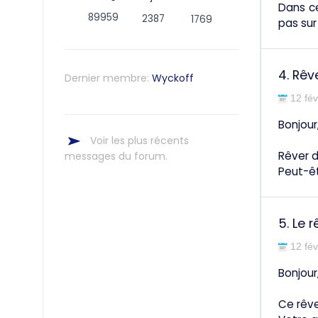
Dans ce
89959
2387
1769
pas sur
4.
Rêve
Dernier membre:
Wyckoff
12 fév
Bonjour
Voir les plus récents
Rêver d
messages du forum.
Peut-êt
5.
Le r
12 fév
Bonjour
Ce rêve