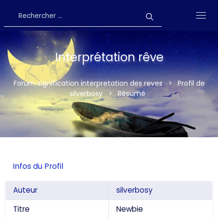
Interprétation rêve
Forum signification interpretation des reves
>
Profil de
silverbosy
>
Résumé
Infos du Profil
Auteur
silverbosy
Titre
Newbie