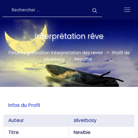
Interprétation rêve
Forum signification interpretation des reves
>
Profil de
silverbosy
>
Résumé
Infos du Profil
Auteur
silverbosy
Titre
Newbie