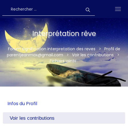
Interprétation rêve
Forum signification interpretation des reves
>
Profil de
parentjeanmax@gmail.com
>
Voir les contributions
>
Fichiers joints
Infos du Profil
Voir les contributions