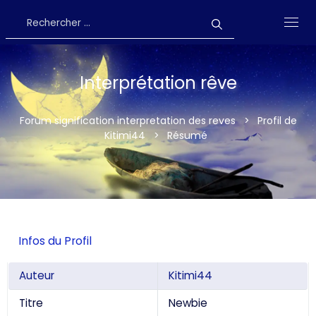
Interprétation rêve
Forum signification interpretation des reves
>
Profil de
Kitimi44
>
Résumé
Infos du Profil
Auteur
Kitimi44
Titre
Newbie