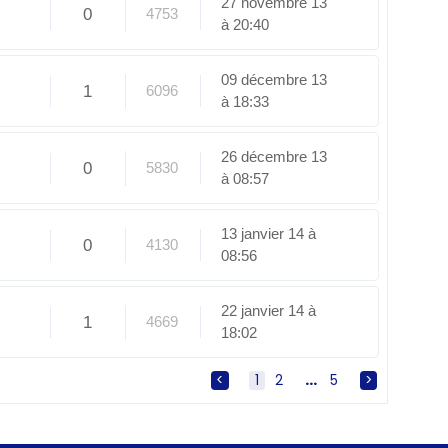
27 novembre 13
0
4753
à 20:40
09 décembre 13
1
6096
à 18:33
26 décembre 13
0
5830
à 08:57
13 janvier 14 à
0
4130
08:56
22 janvier 14 à
1
4669
18:02
<
[
1
]
2
...
5
>