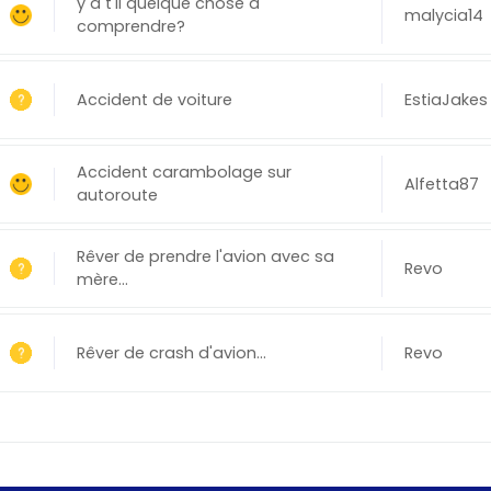
y a t'il quelque chose a
malycia14
comprendre?
Accident de voiture
EstiaJakes
Accident carambolage sur
Alfetta87
autoroute
Rêver de prendre l'avion avec sa
Revo
mère...
Rêver de crash d'avion...
Revo