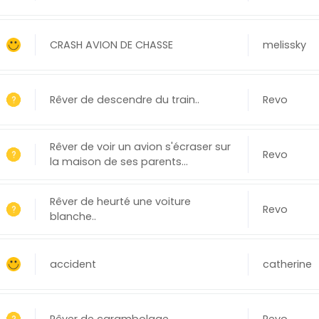
CRASH AVION DE CHASSE
melissky
Rêver de descendre du train..
Revo
Rêver de voir un avion s'écraser sur
Revo
la maison de ses parents...
Rêver de heurté une voiture
Revo
blanche..
accident
catherine
Rêver de carambolage...
Revo