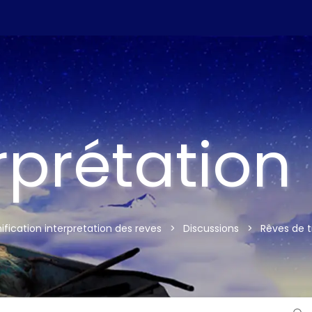
rprétation
ification interpretation des reves
>
Discussions
>
Rêves de t