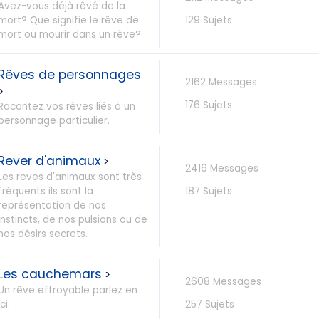
Avez-vous déjà rêvé de la
mort? Que signifie le rêve de
129 Sujets
mort ou mourir dans un rêve?
Rêves de personnages
2162 Messages
>
176 Sujets
Racontez vos rêves liés à un
personnage particulier.
Rever d'animaux
>
2416 Messages
Les reves d'animaux sont très
fréquents ils sont la
187 Sujets
représentation de nos
instincts, de nos pulsions ou de
nos désirs secrets.
Les cauchemars
>
2608 Messages
Un rêve effroyable parlez en
ici.
257 Sujets