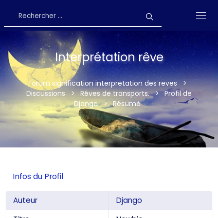
Interprétation rêve
Forum signification interpretation des reves
>
Discussions
>
Rêves de transports.
>
Profil de
Django
>
Résumé
Infos du Profil
Auteur
Django