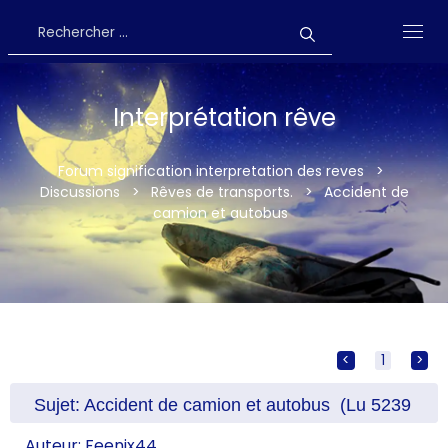
Interprétation rêve
Forum signification interpretation des reves
>
Discussions
>
Rêves de transports.
>
Accident de
camion et autobus
<
[
1
]
>
Sujet: Accident de camion et autobus (Lu 5239
fois)
Auteur:
Feenix44