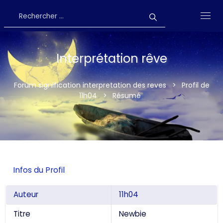
Interprétation rêve
Forum signification interpretation des reves
>
Profil de
11h04
>
Résumé
Infos du Profil
Auteur
11h04
Titre
Newbie