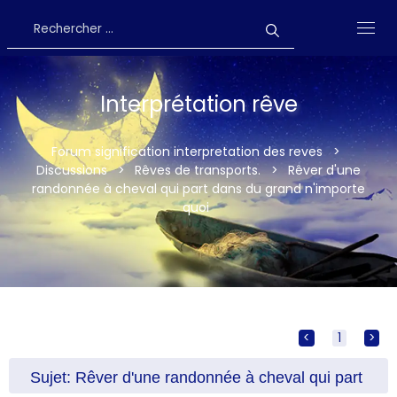
Interprétation rêve
Forum signification interpretation des reves
>
Discussions
>
Rêves de transports.
>
Rêver d'une
randonnée à cheval qui part dans du grand n'importe
quoi
<
[
1
]
>
Sujet: Rêver d'une randonnée à cheval qui part