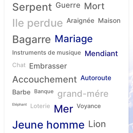
Serpent
Guerre
Mort
Ile perdue
Araignée
Maison
Mariage
Bagarre
Instruments de musique
Mendiant
Chat
Embrasser
Accouchement
Autoroute
Barbe
Banque
grand-mére
Eléphant
Loterie
Mer
Voyance
Jeune homme
Lion