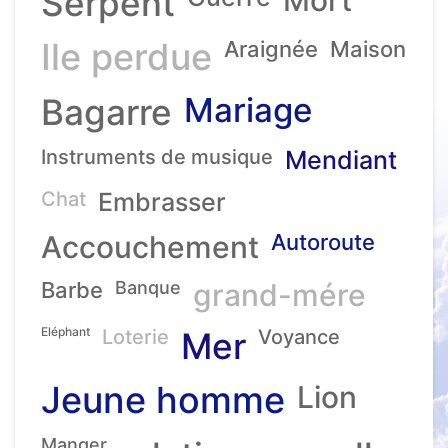
Serpent
Ile perdue
Araignée
Maison
Mariage
Bagarre
Instruments de musique
Mendiant
Chat
Embrasser
Accouchement
Autoroute
Barbe
Banque
grand-mére
Eléphant
Loterie
Mer
Voyance
Jeune homme
Lion
Manger