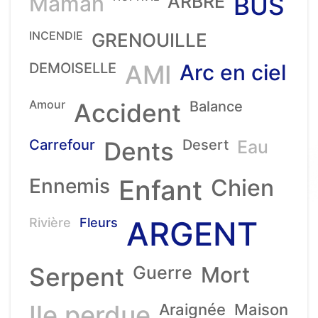
Maman
ARBRE
BUS
INCENDIE
GRENOUILLE
DEMOISELLE
AMI
Arc en ciel
Amour
Accident
Balance
Carrefour
Dents
Desert
Eau
Ennemis
Enfant
Chien
ARGENT
Rivière
Fleurs
Serpent
Guerre
Mort
Ile perdue
Araignée
Maison