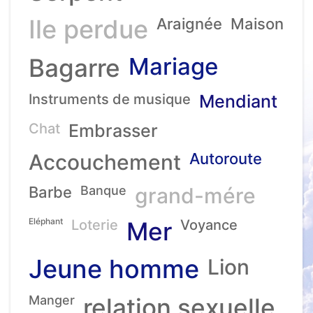
Ile perdue
Araignée
Maison
Mariage
Bagarre
Instruments de musique
Mendiant
Chat
Embrasser
Accouchement
Autoroute
Barbe
Banque
grand-mére
Eléphant
Loterie
Mer
Voyance
Jeune homme
Lion
Manger
relation sexuelle