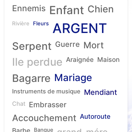
Ennemis
Enfant
Chien
ARGENT
Rivière
Fleurs
Serpent
Guerre
Mort
Ile perdue
Araignée
Maison
Mariage
Bagarre
Instruments de musique
Mendiant
Chat
Embrasser
Accouchement
Autoroute
Barbe
Banque
grand-mére