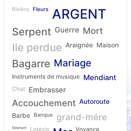
ARGENT
Rivière
Fleurs
Serpent
Guerre
Mort
Ile perdue
Araignée
Maison
Mariage
Bagarre
Instruments de musique
Mendiant
Chat
Embrasser
Accouchement
Autoroute
Barbe
Banque
grand-mére
Eléphant
Loterie
Voyance