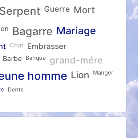
Serpent
Guerre
Mort
Mariage
son
Bagarre
nt
Chat
Embrasser
Barbe
Banque
grand-mére
eune homme
Lion
Manger
re
Dents