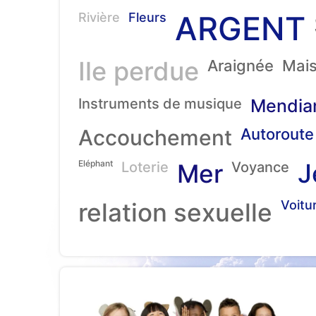
ARGENT
Rivière
Fleurs
Ile perdue
Araignée
Mai
Instruments de musique
Mendia
Accouchement
Autoroute
Eléphant
J
Loterie
Mer
Voyance
relation sexuelle
Voitu