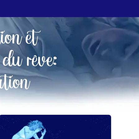
tion et
 du rêve:
tion