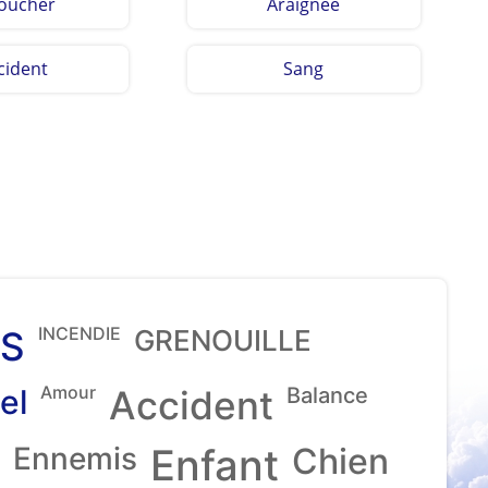
oucher
Araignee
cident
Sang
INCENDIE
S
GRENOUILLE
Amour
el
Accident
Balance
Ennemis
Enfant
Chien