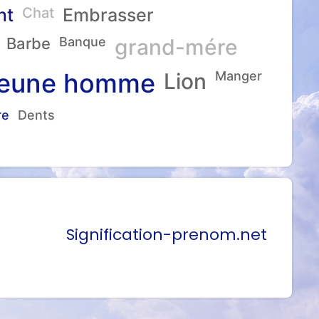
nt
Chat
Embrasser
Barbe
Banque
grand-mére
eune homme
Lion
Manger
re
Dents
Signification-prenom.net