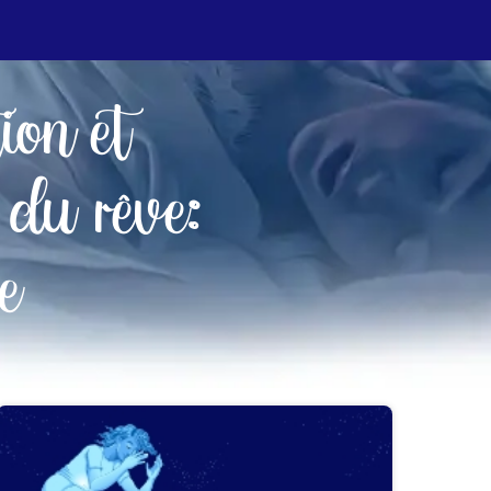
tion et
 du rêve:
e