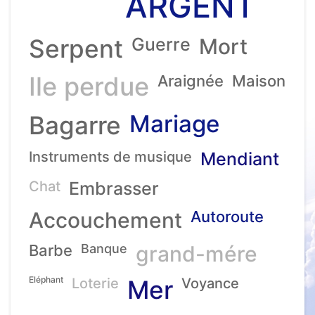
ARGENT
Serpent
Guerre
Mort
Ile perdue
Araignée
Maison
Mariage
Bagarre
Instruments de musique
Mendiant
Chat
Embrasser
Accouchement
Autoroute
Barbe
Banque
grand-mére
Eléphant
Loterie
Mer
Voyance