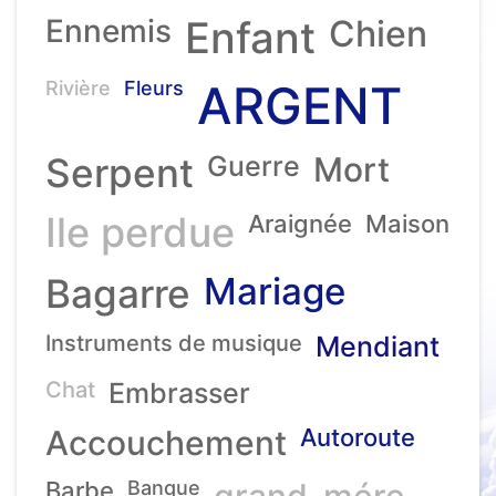
Ennemis
Enfant
Chien
ARGENT
Rivière
Fleurs
Serpent
Guerre
Mort
Ile perdue
Araignée
Maison
Mariage
Bagarre
Instruments de musique
Mendiant
Chat
Embrasser
Accouchement
Autoroute
Barbe
Banque
grand-mére