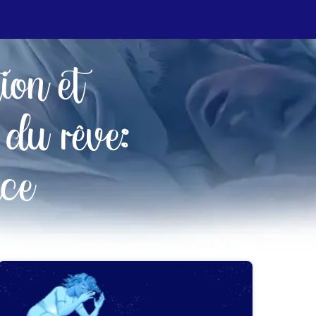
tion et
 du rêve:
ce