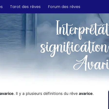
es
Tarot des rêves
Forum des rêves
Interpréta
signification
Avari
avarice
. Il y a plusieurs définitions du rêve
avarice
.