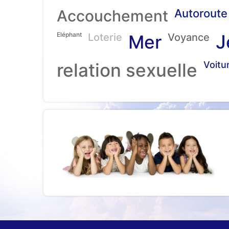
Accouchement
Autoroute
Eléphant
J
Loterie
Mer
Voyance
relation sexuelle
Voitu