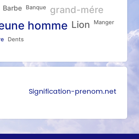
Barbe
Banque
grand-mére
eune homme
Lion
Manger
re
Dents
Signification-prenom.net