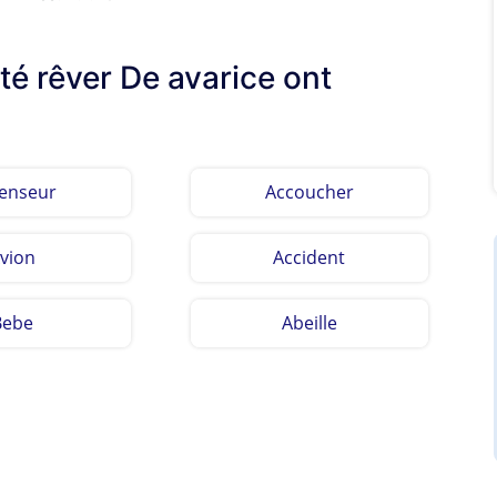
lté rêver De avarice ont
enseur
Accoucher
vion
Accident
Bebe
Abeille