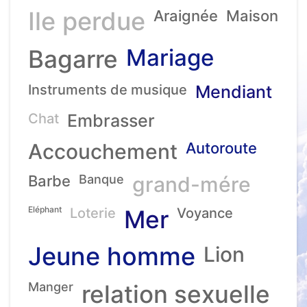
Ile perdue
Araignée
Maison
Mariage
Bagarre
Instruments de musique
Mendiant
Chat
Embrasser
Accouchement
Autoroute
Barbe
Banque
grand-mére
Eléphant
Loterie
Mer
Voyance
Jeune homme
Lion
Manger
relation sexuelle