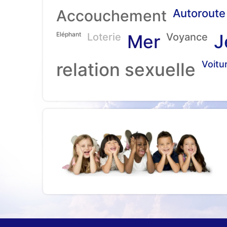
Accouchement
Autoroute
Eléphant
J
Loterie
Mer
Voyance
relation sexuelle
Voitu