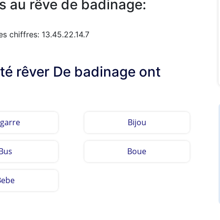
s au rêve de badinage:
 chiffres: 13.45.22.14.7
lté rêver De badinage ont
garre
Bijou
Bus
Boue
Bebe