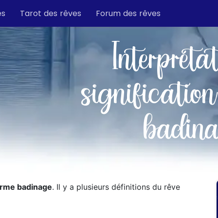
es
Tarot des rêves
Forum des rêves
Interpréta
signification
badin
erme badinage
. Il y a plusieurs définitions du rêve