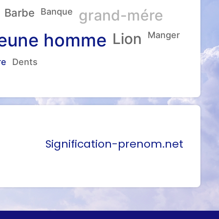
Barbe
Banque
grand-mére
eune homme
Lion
Manger
re
Dents
Signification-prenom.net