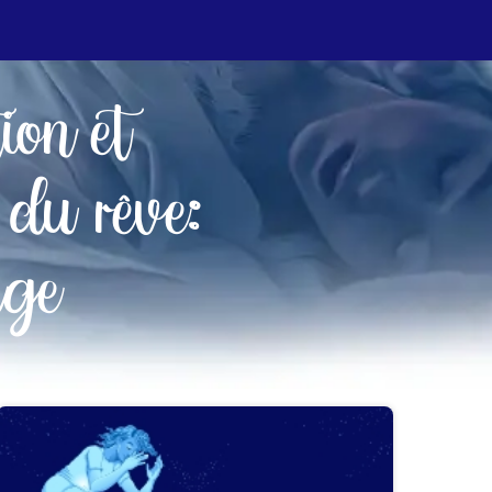
tion et
 du rêve:
age