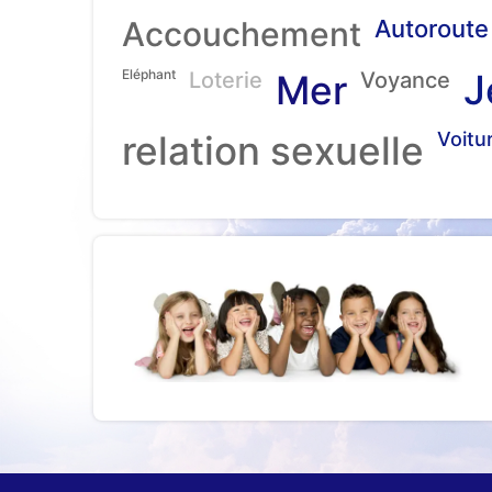
Accouchement
Autoroute
Eléphant
J
Loterie
Mer
Voyance
relation sexuelle
Voitu