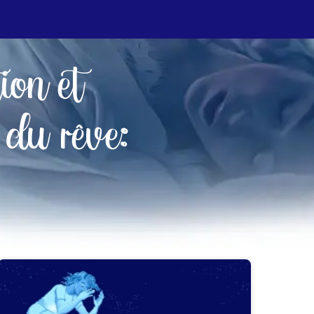
tion et
 du rêve: