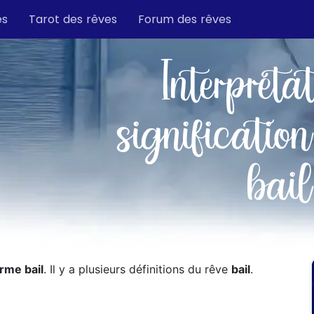
es
Tarot des rêves
Forum des rêves
Interpréta
signification
bail
erme bail
. Il y a plusieurs définitions du rêve
bail
.