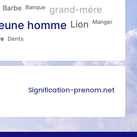
Barbe
Banque
grand-mére
eune homme
Lion
Manger
re
Dents
Signification-prenom.net