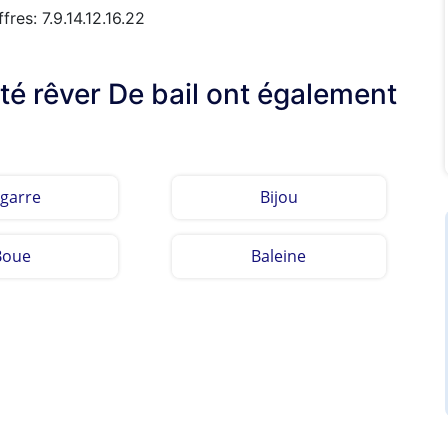
res: 7.9.14.12.16.22
lté rêver De bail ont également
garre
Bijou
Boue
Baleine