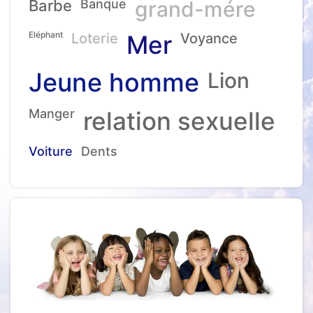
Barbe
Banque
grand-mére
Eléphant
Loterie
Mer
Voyance
Jeune homme
Lion
Manger
relation sexuelle
Voiture
Dents