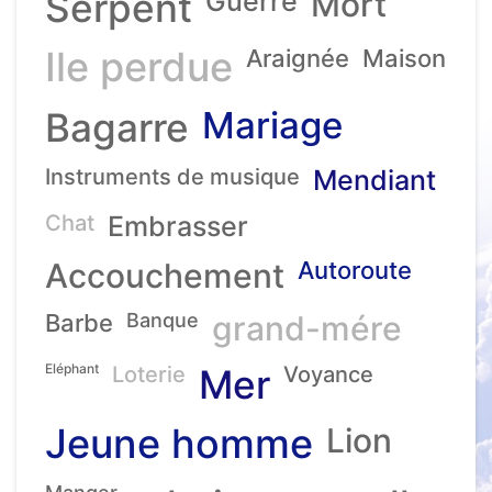
Serpent
Guerre
Mort
Ile perdue
Araignée
Maison
Mariage
Bagarre
Instruments de musique
Mendiant
Chat
Embrasser
Accouchement
Autoroute
Barbe
Banque
grand-mére
Eléphant
Loterie
Mer
Voyance
Jeune homme
Lion