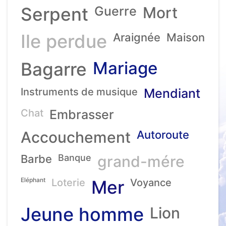
Serpent
Guerre
Mort
Ile perdue
Araignée
Maison
Mariage
Bagarre
Instruments de musique
Mendiant
Chat
Embrasser
Accouchement
Autoroute
Barbe
Banque
grand-mére
Eléphant
Loterie
Mer
Voyance
Jeune homme
Lion