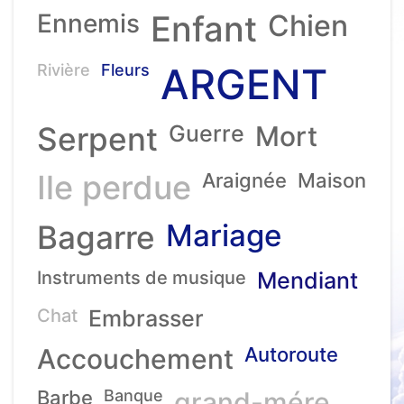
Ennemis
Enfant
Chien
ARGENT
Rivière
Fleurs
Serpent
Guerre
Mort
Ile perdue
Araignée
Maison
Mariage
Bagarre
Instruments de musique
Mendiant
Chat
Embrasser
Accouchement
Autoroute
Barbe
Banque
grand-mére