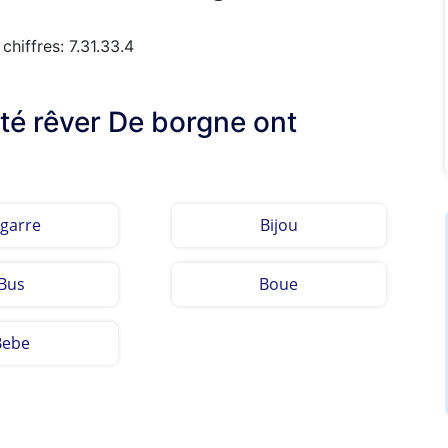
hiffres: 7.31.33.4
lté rêver De borgne ont
garre
Bijou
Bus
Boue
Bebe