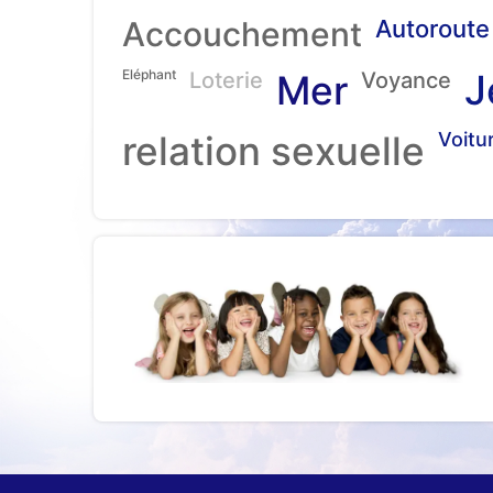
Accouchement
Autoroute
Eléphant
J
Loterie
Mer
Voyance
relation sexuelle
Voitu