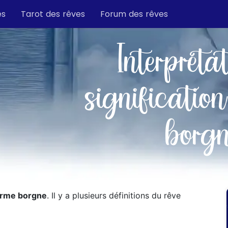
es
Tarot des rêves
Forum des rêves
Interpréta
signification
borg
erme borgne
. Il y a plusieurs définitions du rêve