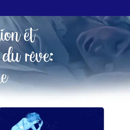
tion et
 du rêve:
ne