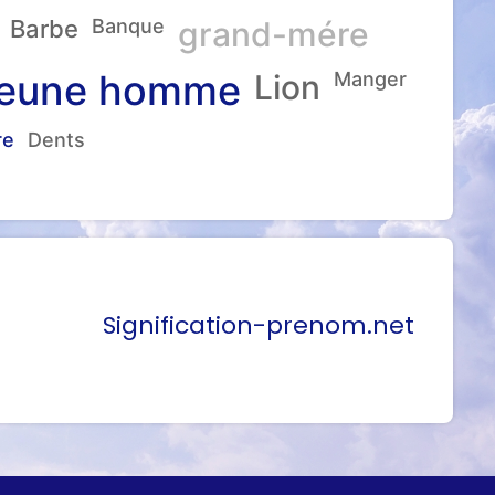
Barbe
Banque
grand-mére
eune homme
Lion
Manger
re
Dents
Signification-prenom.net