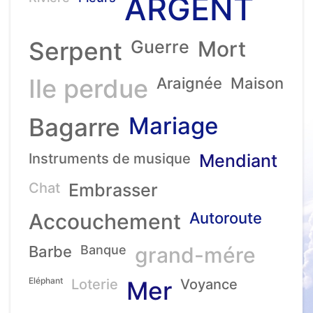
ARGENT
Serpent
Guerre
Mort
Ile perdue
Araignée
Maison
Mariage
Bagarre
Instruments de musique
Mendiant
Chat
Embrasser
Accouchement
Autoroute
Barbe
Banque
grand-mére
Eléphant
Loterie
Mer
Voyance