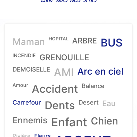
LIEN VERS NOS SITES
HOPITAL
Maman
ARBRE
BUS
INCENDIE
GRENOUILLE
DEMOISELLE
AMI
Arc en ciel
Amour
Accident
Balance
Carrefour
Dents
Desert
Eau
Ennemis
Enfant
Chien
Rivière
Fleurs