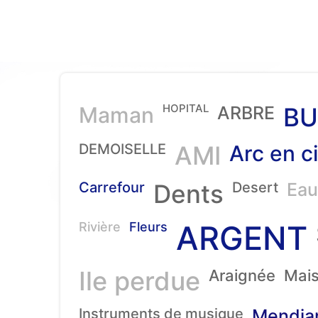
HOPITAL
Maman
ARBRE
BU
DEMOISELLE
AMI
Arc en ci
Carrefour
Dents
Desert
Eau
ARGENT
Rivière
Fleurs
Ile perdue
Araignée
Mai
Instruments de musique
Mendia