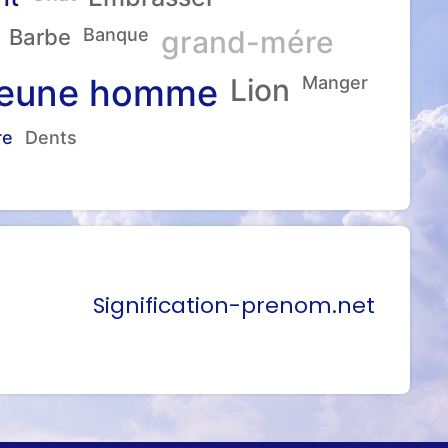
Barbe
Banque
grand-mére
eune homme
Lion
Manger
re
Dents
Signification-prenom.net