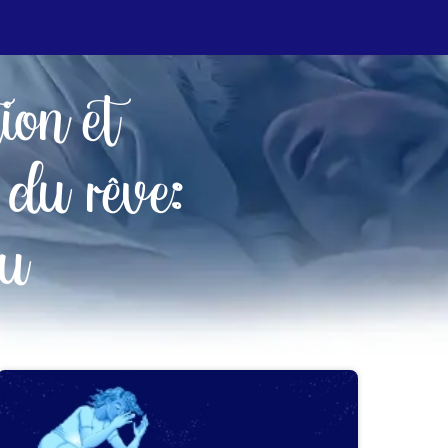
tion et
 du rêve:
au