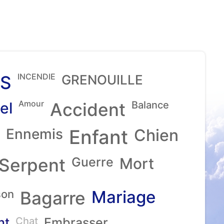
INCENDIE
S
GRENOUILLE
Amour
el
Accident
Balance
Ennemis
Enfant
Chien
Serpent
Guerre
Mort
Mariage
son
Bagarre
nt
Chat
Embrasser