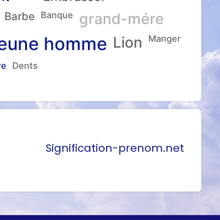
Barbe
Banque
grand-mére
eune homme
Lion
Manger
re
Dents
Signification-prenom.net