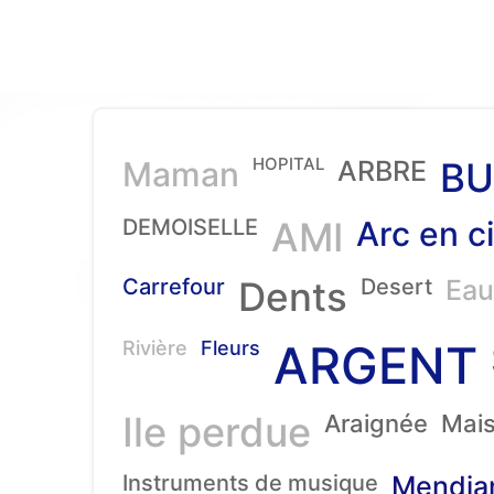
HOPITAL
Maman
ARBRE
BU
DEMOISELLE
AMI
Arc en ci
Carrefour
Dents
Desert
Eau
ARGENT
Rivière
Fleurs
Ile perdue
Araignée
Mai
Instruments de musique
Mendia