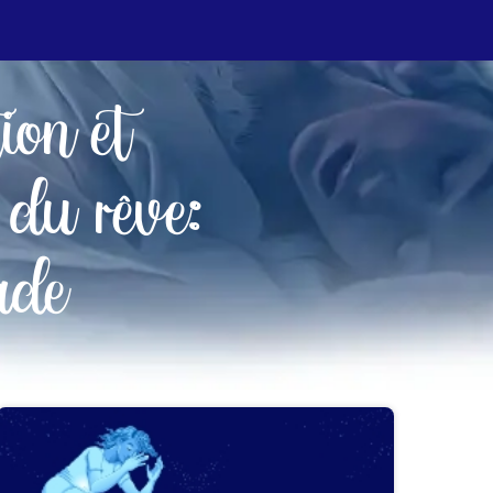
tion et
 du rêve:
ade