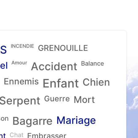
INCENDIE
S
GRENOUILLE
Amour
el
Accident
Balance
Ennemis
Enfant
Chien
Serpent
Guerre
Mort
Mariage
son
Bagarre
nt
Chat
Embrasser