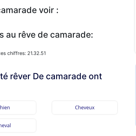
camarade voir :
s au rêve de camarade:
s chiffres: 21.32.51
lté rêver De camarade ont
hien
Cheveux
heval