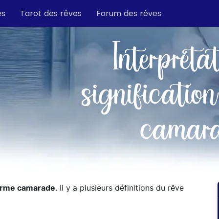
es
Tarot des rêves
Forum des rêves
Interpréta
signification
camar
erme camarade
. Il y a plusieurs définitions du rêve