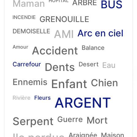
HOPITAL
Maman
ARBRE
BUS
INCENDIE
GRENOUILLE
DEMOISELLE
AMI
Arc en ciel
Amour
Accident
Balance
Carrefour
Dents
Desert
Eau
Ennemis
Enfant
Chien
ARGENT
Rivière
Fleurs
Serpent
Guerre
Mort
Araignée
Maison