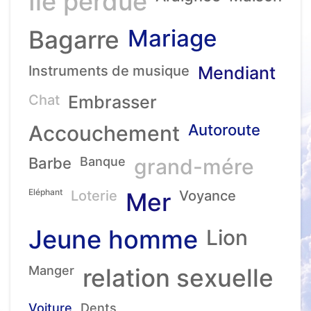
Ile perdue
Mariage
Bagarre
Instruments de musique
Mendiant
Chat
Embrasser
Accouchement
Autoroute
Barbe
Banque
grand-mére
Eléphant
Loterie
Mer
Voyance
Jeune homme
Lion
Manger
relation sexuelle
Voiture
Dents