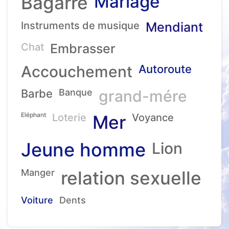
Mariage
Bagarre
Instruments de musique
Mendiant
Chat
Embrasser
Accouchement
Autoroute
Barbe
Banque
grand-mére
Eléphant
Loterie
Mer
Voyance
Jeune homme
Lion
Manger
relation sexuelle
Voiture
Dents