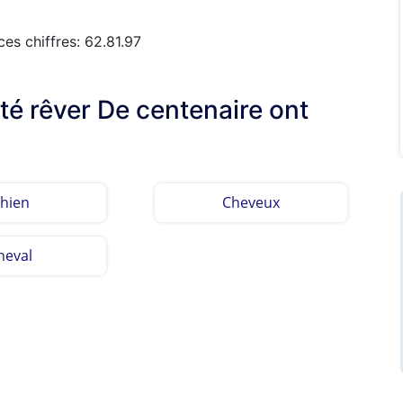
es chiffres: 62.81.97
lté rêver De centenaire ont
hien
Cheveux
heval