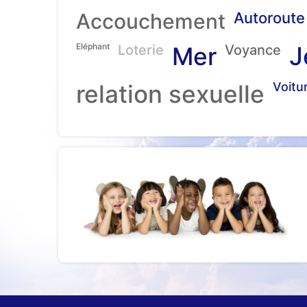
Accouchement
Autoroute
Eléphant
J
Loterie
Mer
Voyance
relation sexuelle
Voitu