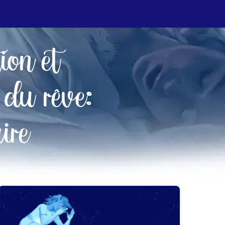
tion et
 du rêve:
ire