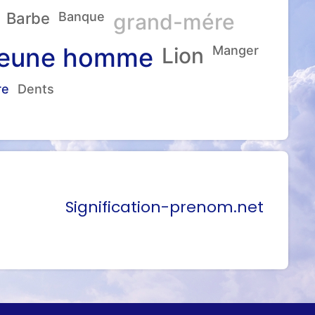
Barbe
Banque
grand-mére
eune homme
Lion
Manger
re
Dents
Signification-prenom.net