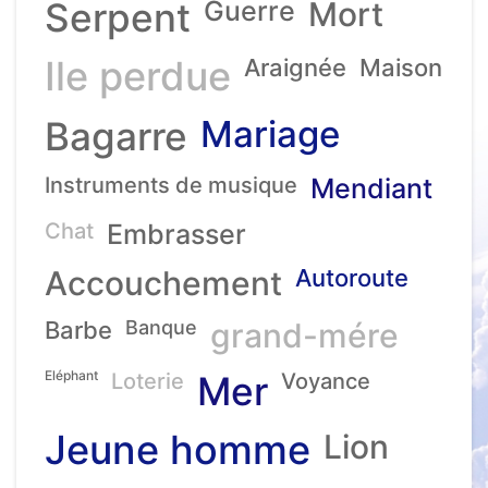
Serpent
Guerre
Mort
Ile perdue
Araignée
Maison
Mariage
Bagarre
Instruments de musique
Mendiant
Chat
Embrasser
Accouchement
Autoroute
Barbe
Banque
grand-mére
Eléphant
Loterie
Mer
Voyance
Jeune homme
Lion