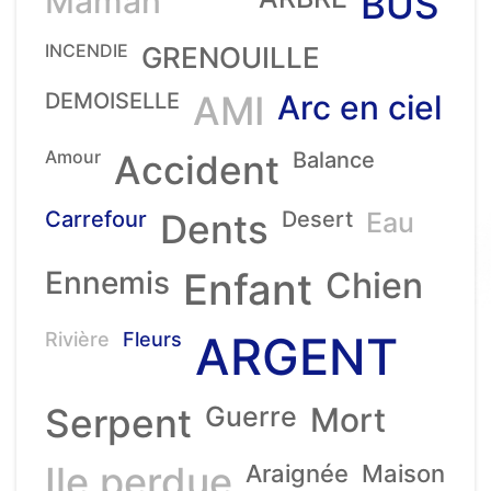
Maman
BUS
INCENDIE
GRENOUILLE
DEMOISELLE
AMI
Arc en ciel
Amour
Accident
Balance
Carrefour
Dents
Desert
Eau
Ennemis
Enfant
Chien
ARGENT
Rivière
Fleurs
Serpent
Guerre
Mort
Ile perdue
Araignée
Maison