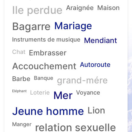
Ile perdue
Araignée
Maison
Mariage
Bagarre
Instruments de musique
Mendiant
Chat
Embrasser
Accouchement
Autoroute
Barbe
Banque
grand-mére
Eléphant
Loterie
Mer
Voyance
Jeune homme
Lion
Manger
relation sexuelle