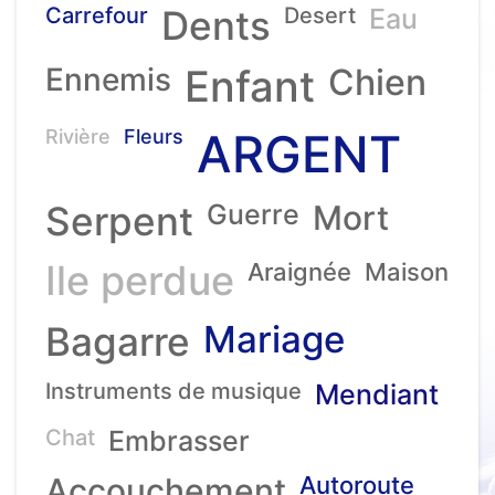
Carrefour
Dents
Desert
Eau
Ennemis
Enfant
Chien
ARGENT
Rivière
Fleurs
Serpent
Guerre
Mort
Ile perdue
Araignée
Maison
Mariage
Bagarre
Instruments de musique
Mendiant
Chat
Embrasser
Accouchement
Autoroute