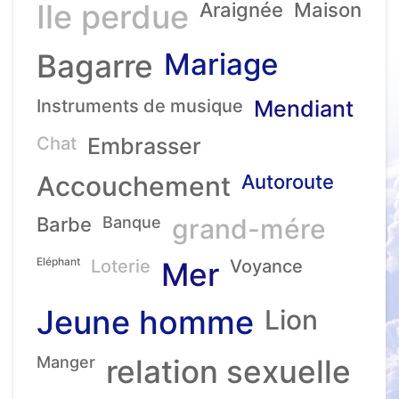
Ile perdue
Araignée
Maison
Mariage
Bagarre
Instruments de musique
Mendiant
Chat
Embrasser
Accouchement
Autoroute
Barbe
Banque
grand-mére
Eléphant
Loterie
Mer
Voyance
Jeune homme
Lion
Manger
relation sexuelle