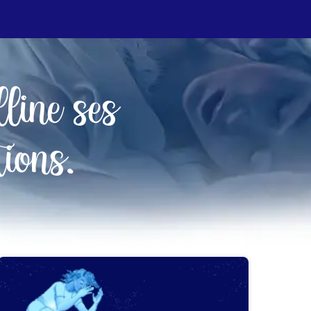
line ses
tions.