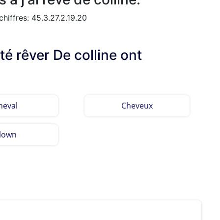
hiffres: 45.3.27.2.19.20
té rêver De colline ont
heval
Cheveux
lown