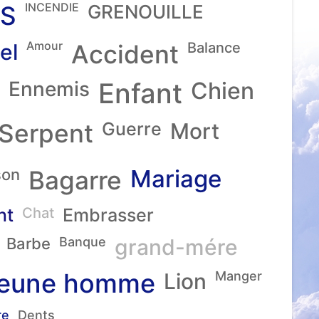
INCENDIE
S
GRENOUILLE
Amour
el
Accident
Balance
Ennemis
Enfant
Chien
Serpent
Guerre
Mort
Mariage
son
Bagarre
nt
Chat
Embrasser
Barbe
Banque
grand-mére
eune homme
Lion
Manger
re
Dents