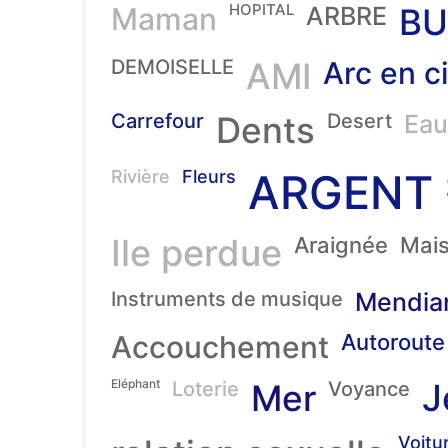
HOPITAL
Maman
ARBRE
BU
DEMOISELLE
AMI
Arc en ci
Carrefour
Dents
Desert
Eau
ARGENT
Rivière
Fleurs
Ile perdue
Araignée
Mai
Instruments de musique
Mendia
Accouchement
Autoroute
Eléphant
J
Loterie
Mer
Voyance
Voitu