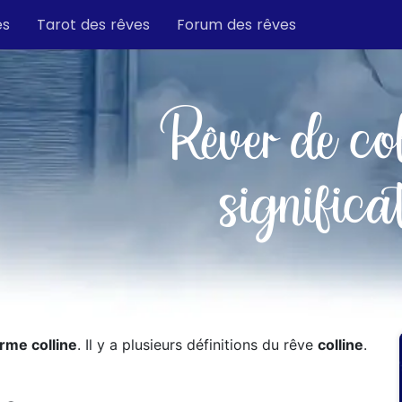
es
Tarot des rêves
Forum des rêves
Rêver de col
significa
erme colline
. Il y a plusieurs définitions du rêve
colline
.