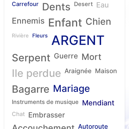
Carrefour
Dents
Desert
Eau
Ennemis
Enfant
Chien
ARGENT
Rivière
Fleurs
Serpent
Guerre
Mort
Ile perdue
Araignée
Maison
Mariage
Bagarre
Instruments de musique
Mendiant
Chat
Embrasser
Accouchement
Autoroute