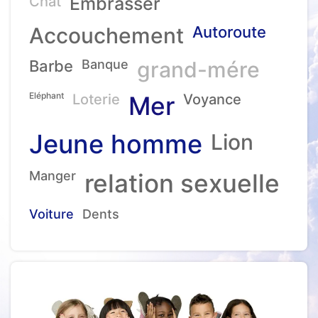
Chat
Embrasser
Accouchement
Autoroute
Barbe
Banque
grand-mére
Eléphant
Loterie
Mer
Voyance
Jeune homme
Lion
Manger
relation sexuelle
Voiture
Dents