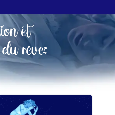
tion et
 du rêve: