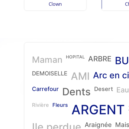
Clown
C
HOPITAL
Maman
ARBRE
BU
DEMOISELLE
AMI
Arc en ci
Carrefour
Dents
Desert
Eau
ARGENT
Rivière
Fleurs
Ile perdue
Araignée
Mai