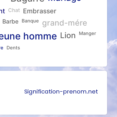
nt
Chat
Embrasser
Barbe
Banque
grand-mére
eune homme
Lion
Manger
re
Dents
Signification-prenom.net