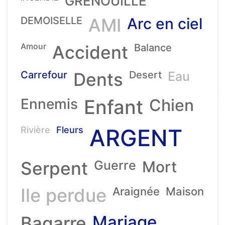
GRENOUILLE
DEMOISELLE
AMI
Arc en ciel
Amour
Accident
Balance
Carrefour
Dents
Desert
Eau
Ennemis
Enfant
Chien
ARGENT
Rivière
Fleurs
Serpent
Guerre
Mort
Ile perdue
Araignée
Maison
Mariage
Bagarre