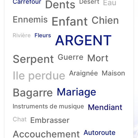
Carrefour
Dents
Desert
Eau
Ennemis
Enfant
Chien
ARGENT
Rivière
Fleurs
Serpent
Guerre
Mort
Ile perdue
Araignée
Maison
Mariage
Bagarre
Instruments de musique
Mendiant
Chat
Embrasser
Accouchement
Autoroute