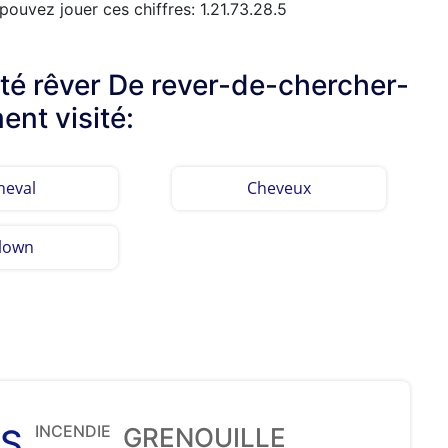
ouvez jouer ces chiffres: 1.21.73.28.5
lté rêver De rever-de-chercher-
nt visité:
heval
Cheveux
lown
INCENDIE
S
GRENOUILLE