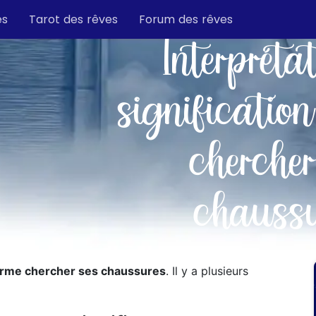
es
Tarot des rêves
Forum des rêves
Interpréta
signification
chercher
chauss
erme chercher ses chaussures
. Il y a plusieurs