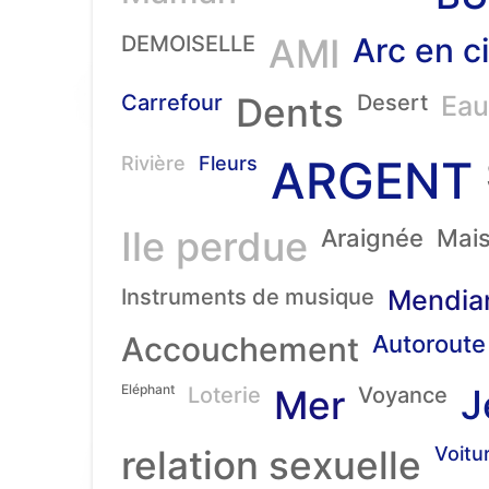
DEMOISELLE
AMI
Arc en ci
Carrefour
Dents
Desert
Eau
ARGENT
Rivière
Fleurs
Ile perdue
Araignée
Mai
Instruments de musique
Mendia
Accouchement
Autoroute
Eléphant
J
Loterie
Mer
Voyance
relation sexuelle
Voitu