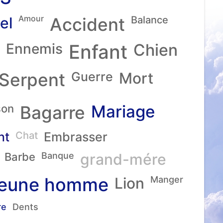
Amour
el
Accident
Balance
Ennemis
Enfant
Chien
Serpent
Guerre
Mort
Mariage
son
Bagarre
nt
Chat
Embrasser
Barbe
Banque
grand-mére
eune homme
Lion
Manger
re
Dents