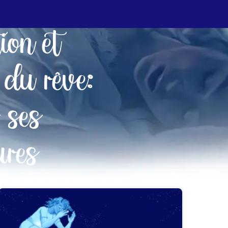
tion et
 du rêve:
 ses
ures