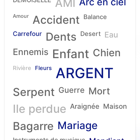
AMI
Arc en ciel
Amour
Accident
Balance
Carrefour
Dents
Desert
Eau
Ennemis
Enfant
Chien
ARGENT
Rivière
Fleurs
Serpent
Guerre
Mort
Ile perdue
Araignée
Maison
Mariage
Bagarre
Instruments de musique